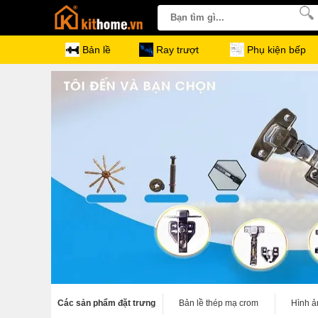
Bản lề
Ray trượt
Phụ kiện bếp
Các sản phẩm đặt trưng
Bản lề thép mạ crom
Hình ả