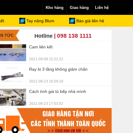
Kho hàng
Giao hàng
Liên hệ
kết
Tay nâng Blum
Báo giá liên hệ
| 098 138 1111
IN TỨC
Hotline
Cam liên kết
2021-09-08 22:22:22
Ray bi 3 tầng không giảm chấn
2021-08-23 16:59:18
Cách tính giá tủ bếp nhà mình
2021-08-23 17:03:02